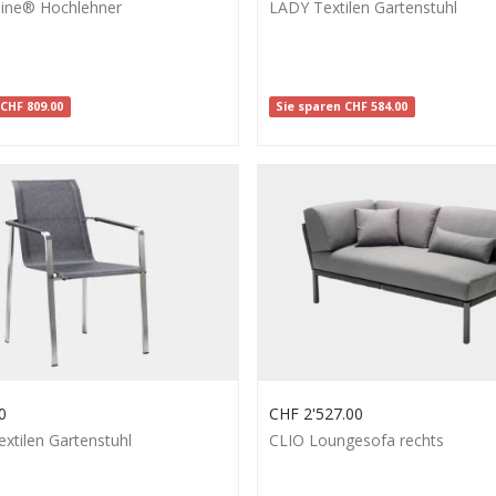
line® Hochlehner
LADY Textilen Gartenstuhl
n
CHF
809.00
Sie sparen
CHF
584.00
0
CHF
2'527.00
xtilen Gartenstuhl
CLIO Loungesofa rechts