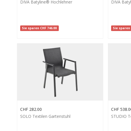
DIVA Batyline® Hochlehner
DIVA Baty
Sie sparen
CHF
746.00
Sie spare
CHF
282.00
CHF
538.0
SOLO Textilen Gartenstuhl
STUDIO Te