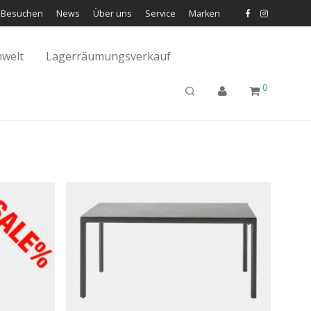
Besuchen
News
Über uns
Service
Marken
welt
Lagerräumungsverkauf
0