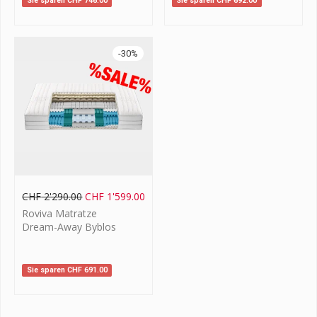
Sie sparen
CHF
746.00
Sie sparen
CHF
692.00
-
30
%
CHF
2'290.00
CHF
1'599.00
Roviva Matratze
Dream-Away Byblos
Sie sparen
CHF
691.00