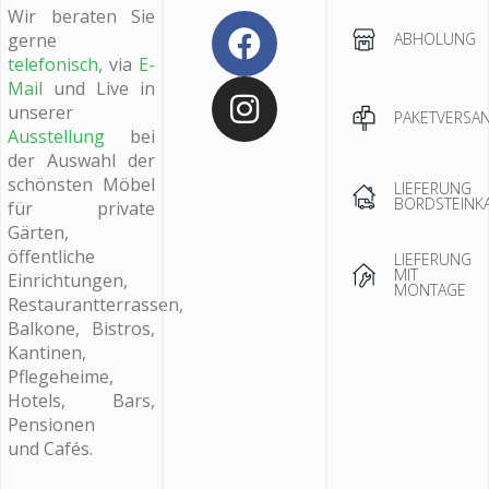
Wir beraten Sie
ABHOLUNG
gerne
telefonisch
, via
E-
Mail
und Live in
unserer
PAKETVERSA
Ausstellung
bei
der Auswahl der
schönsten Möbel
LIEFERUNG
BORDSTEINK
für private
Gärten,
öffentliche
LIEFERUNG
MIT
Einrichtungen,
MONTAGE
Restaurantterrassen,
Balkone, Bistros,
Kantinen,
Pflegeheime,
Hotels, Bars,
Pensionen
und Cafés.