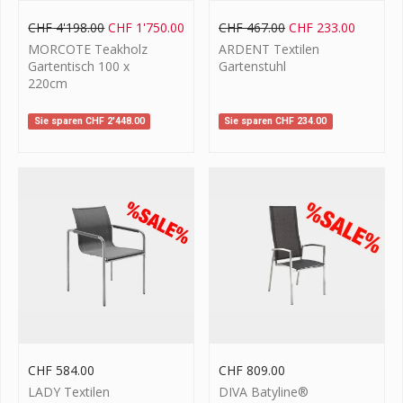
CHF
4'198.00
CHF
1'750.00
CHF
467.00
CHF
233.00
MORCOTE Teakholz
ARDENT Textilen
Gartentisch 100 x
Gartenstuhl
220cm
Sie sparen
CHF
2'448.00
Sie sparen
CHF
234.00
CHF
584.00
CHF
809.00
LADY Textilen
DIVA Batyline®