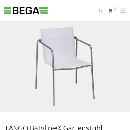
0
TANGO Batyline® Gartenstuhl