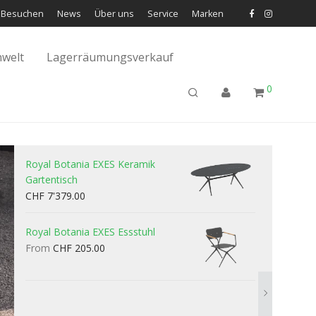
Besuchen
News
Über uns
Service
Marken
welt
Lagerräumungsverkauf
0
Royal Botania EXES Keramik
Gartentisch
CHF
7'379.00
Royal Botania EXES Essstuhl
From
CHF
205.00