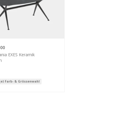
.00
ania EXES Keramik
h
ge) Farb- & Grössenwahl