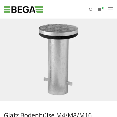
0
Glatz Bodenhülse M4/M8/M16