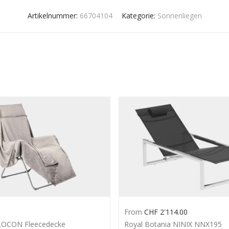
Artikelnummer:
66704104
Kategorie:
Sonnenliegen
From
CHF
2'114.00
LOCON Fleecedecke
Royal Botania NINIX NNX195