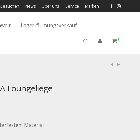
Besuchen
News
Über uns
Service
Marken
welt
Lagerräumungsverkauf
0
 Loungeliege
terfestem Material