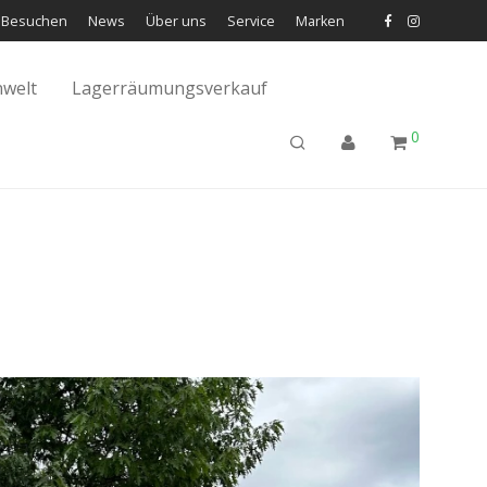
Besuchen
News
Über uns
Service
Marken
welt
Lagerräumungsverkauf
0