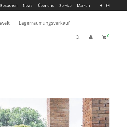
Besuchen
News
Über uns
Service
Marken
welt
Lagerräumungsverkauf
0