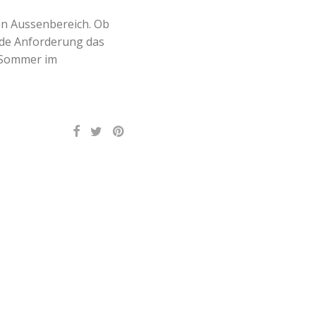
ren Aussenbereich. Ob
jede Anforderung das
n Sommer im
er
August
5
erräumungsverkauf
b:
tellungsartikel
%
ziert!