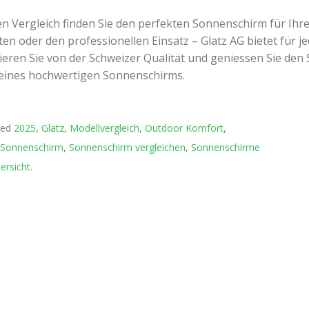
ten Vergleich finden Sie den perfekten Sonnenschirm für Ih
en oder den professionellen Einsatz – Glatz AG bietet für 
tieren Sie von der Schweizer Qualität und geniessen Sie de
ines hochwertigen Sonnenschirms.
ged
2025
,
Glatz
,
Modellvergleich
,
Outdoor Komfort
,
Sonnenschirm
,
Sonnenschirm vergleichen
,
Sonnenschirme
←
ersicht
.
New
202
–
Lag
in
Wor
Auss
bis
zu
58
redu