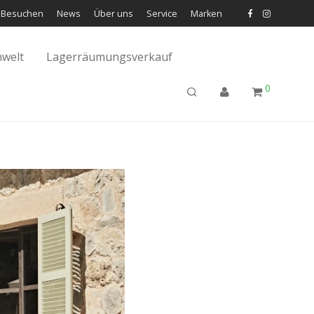
Besuchen
News
Über uns
Service
Marken
welt
Lagerräumungsverkauf
0