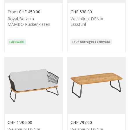
From
CHF
450.00
CHF
538.00
Royal Botania
Weishäupl DENIA
MAMBO Rückenkissen
Essstuhl
Farbwahl
(auf Anfrage) Farbwahl
CHF
1'706.00
CHF
797.00
Weishäupl DENIA
Weishäupl DENIA