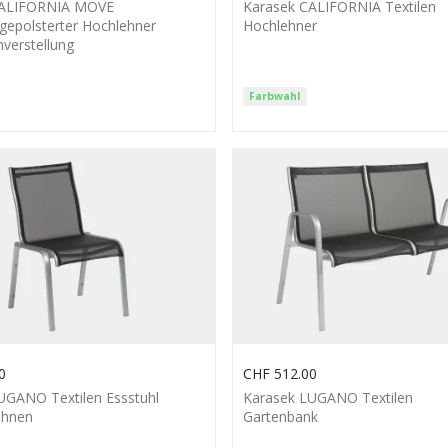
CALIFORNIA MOVE
Karasek CALIFORNIA Textilen
epolsterter Hochlehner
Hochlehner
verstellung
Farbwahl
0
CHF
512.00
UGANO Textilen Essstuhl
Karasek LUGANO Textilen
ehnen
Gartenbank