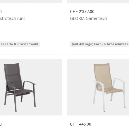
0
CHF
2'337.00
strotisch rund
GLORIA Gartentisch
ge) Farb- & Grössenwahl
(auf Anfrage) Farb- & Grössenwahl
0
CHF
446.00