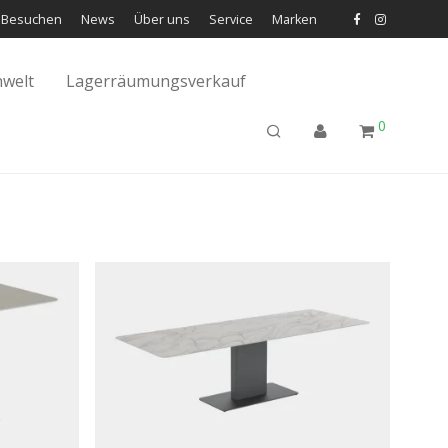
Besuchen
News
Über uns
Service
Marken
welt
Lagerräumungsverkauf
0