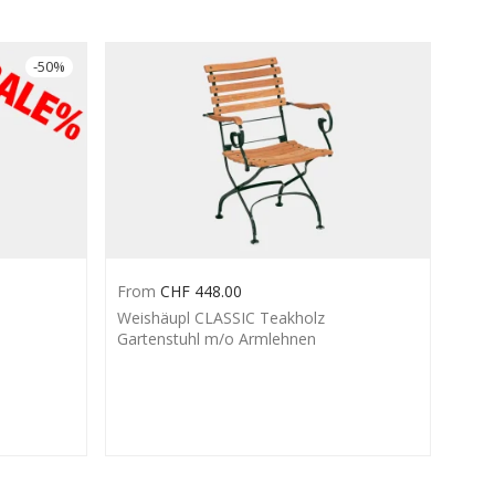
-
50
%
From
CHF
448.00
Weishäupl CLASSIC Teakholz
Gartenstuhl m/o Armlehnen