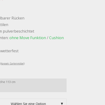
llbarer Rücken
tilen
m pulverbeschichtet
anten:
ohne Move Funktion
/
Cushion
, wetterfest
 (Karasek Gartenmöbel)
Höhe 113 cm