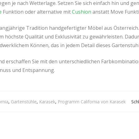
gen je nach Wetterlage. Setzen Sie sich einfach hin und gen
e
Funktion oder alternative mit
Cushion
anstatt Move Funkti
angjährige Tradition handgefertigter Möbel aus Österreich. 
m höchste Qualität und Exklusivität zu gewährleisten. Dad
dwerklichem Können, das in jedem Detail dieses Gartenstuhl
 und erschaffen Sie mit den unterschiedlichen Farbkombinati
enuss und Entspannung.
ornia
,
Gartenstühle
,
Karasek
,
Programm California von Karasek
Sch