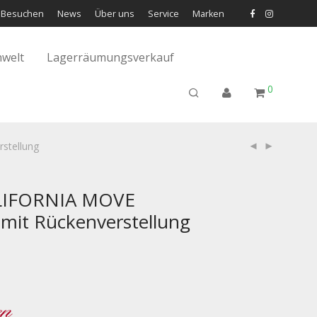
Besuchen
News
Über uns
Service
Marken
welt
Lagerräumungsverkauf
0
stellung
ALIFORNIA MOVE
mit Rückenverstellung