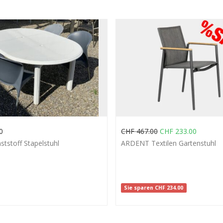
0
CHF
467.00
CHF
233.00
tstoff Stapelstuhl
ARDENT Textilen Gartenstuhl
Sie sparen
CHF
234.00