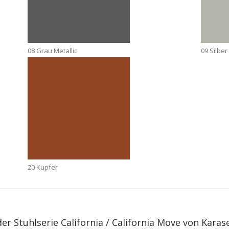
08 Grau Metallic
09 Silber
20 Kupfer
r Stuhlserie California / California Move von Karas