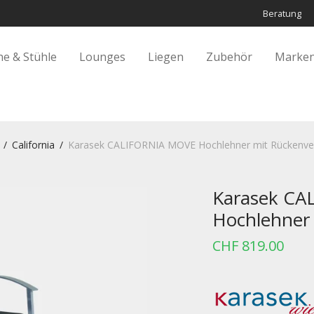
Beratung
he & Stühle
Lounges
Liegen
Zubehör
Marken
/
California
/
Karasek CALIFORNIA MOVE Hochlehner mit Rückenver
Karasek C
Hochlehner 
CHF
819.00