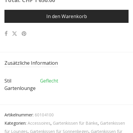
Total:
CHF
1'650.00
In den Warenkorb
Zusätzliche Information
Stil
Geflecht
Gartenlounge
Artikelnummer:
60104100
Kategorien:
Accessoires
,
Gartenkissen für Bänke
,
Gartenkissen
für Lounges
,
Gartenkissen für Sonnenliegen
,
Gartenkissen für