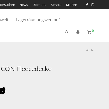
Besuchen
News
Über uns
Service
Marken
welt
Lagerräumungsverkauf
0
CON Fleecedecke