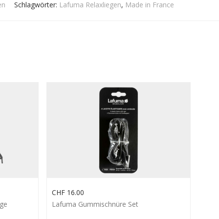
en
Schlagwörter:
Lafuma Relaxliegen
,
Made in France
CHF
16.00
ege
Lafuma Gummischnüre Set