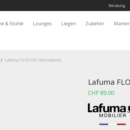
Beratung
he & Stühle
Lounges
Liegen
Zubehör
Marken
/
Lafuma FLOCON Fleecedecke
Lafuma FLO
CHF
89.00