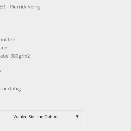
 – Pierrick Verny
hnitten
end
webe: 380g/m2
°
azierfähig