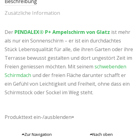
Beschreibung
Zusätzliche Information
Der
PENDALEX® P+ Ampelschirm von Glatz
ist mehr
als nur ein Sonnenschirm – er ist ein durchdachtes
Stück Lebensqualität für alle, die ihren Garten oder ihre
Terrasse bewusst gestalten und dort ungestört Zeit im
Freien geniessen möchten. Mit seinem
schwebenden
Schirmdach
und der freien Fläche darunter schafft er
ein Gefühl von Leichtigkeit und Freiheit, ohne dass ein
Schirmstock oder Sockel im Weg steht.
Produkttext ein-/ausblenden
Was den
Pendalex P+
besonders macht, ist seine
Flexibilität. Die grosszügige
Kurbel
liegt angenehm in
Zur Navigation
Nach oben