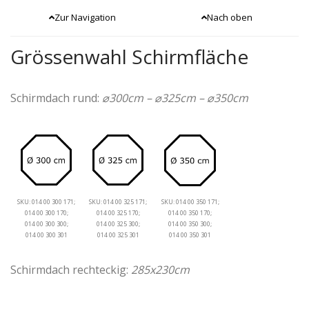
Zur Navigation
Nach oben
Grössenwahl Schirmfläche
Schirmdach rund:
⌀300cm – ⌀325cm – ⌀350cm
SKU: 014 00 300 171;
SKU: 014 00 325 171;
SKU: 014 00 350 171;
014 00 300 170;
014 00 325 170;
014 00 350 170;
014 00 300 300;
014 00 325 300;
014 00 350 300;
014 00 300 301
014 00 325 301
014 00 350 301
Schirmdach rechteckig:
285x230cm