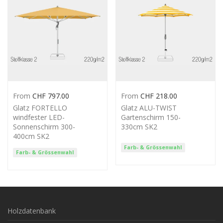
From
CHF
797.00
From
CHF
218.00
Glatz FORTELLO
Glatz ALU-TWIST
windfester LED-
Gartenschirm 150-
Sonnenschirm 300-
330cm SK2
400cm SK2
Farb- & Grössenwahl
Farb- & Grössenwahl
Holzdatenbank