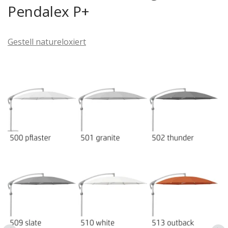
Pendalex P+
Wer seinen Aussenbereich nicht nur nutzen, sondern
wirklich geniessen möchte, wird die
Details
des
Gestell natureloxiert
Pendalex P+
schnell zu schätzen wissen. Alles ist so
gestaltet, dass es intuitiv funktioniert – ohne Hektik,
ohne Umstände. Optionales Zubehör wie die Glatz
Osyrion LED-Spots
machen den Seitenmastschirm zu
einem Begleiter für lange Sommerabende.
Damit der
Pendalex P+
optimal und sicher steht, stehen
verschiedene
Befestigungslösungen
zur Auswahl. Die
Bodenhülse bietet eine elegante und dauerhafte
Lösung für feste Installationen im Garten oder auf der
Terrasse. Wer mehr Flexibilität möchte, kann eine
Montageplatte nutzen, die auf festen Untergründen
wie Beton verschraubt wird. Für Befestigungen an