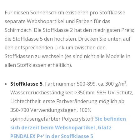
Das Design dieses Sonnenschirms wurde in der Schweiz
Für diesen Sonnenschirm existieren pro Stoffklasse
konzipiert und er wird in der Schweiz hergestellt. Die
separate Webshopartikel und Farben für das
Glatz AG ist ein Schweizer Familienunternehmen mit
Schirmdach. Die Stoffklasse 2 hat den niedrigsten Preis;
über 125-jähriger Tradition in der Entwicklung,
die Stoffklasse 5 den höchsten. Drücken Sie unten auf
Herstellung und im Vertrieb von hochwertigen
den entsprechenden Link um zwischen den
Sonnenschirmen für den privaten und gewerblichen
Stoffklassen zu wechseln (es sind nicht alle Modelle in
Einsatz. Das kompatible Schirmzubehör zum
allen Stoffklassen erhältlich).
Sonnenschirm
Pendalex P+
in unserem Webshop
finden Sie in der
Produktkategorie dieses Modells
, eine
komplette Auflistung des Zubehörs finden Sie in der
Stoffklasse 5
, Farbnummer 500-899, ca. 300 g/m²,
Preisliste von Glatz
.
Wasserdruckbeständigkeit >350mm, 98% UV-Schutz,
Lichtechtheit: erste Farbveränderung möglich ab
Am besten erleben Sie den
Pendalex P+
selbst – in
350-700 Verwendungstagen, 100%
unserem
Showroom
. Spüren Sie die Materialien, testen
spinndüsengefärbter Polyacrylstoff
Sie befinden
Sie die Beweglichkeit und lassen Sie sich zeigen, wie
sich derzeit beim Webshopartikel ‚Glatz
angenehm ein Schattenspender im Alltag sein kann.
PENDALEX P+‘ in der Stoffklasse 5