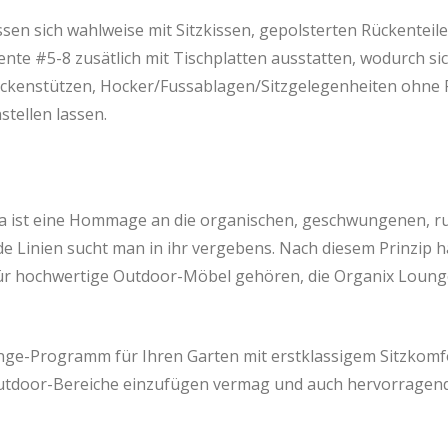
ssen sich wahlweise mit Sitzkissen, gepolsterten Rückenteile
nte #5-8 zusätlich mit Tischplatten ausstatten, wodurch si
kenstützen, Hocker/Fussablagen/Sitzgelegenheiten ohne R
tellen lassen.
a ist eine Hommage an die organischen, geschwungenen, r
 Linien sucht man in ihr vergebens. Nach diesem Prinzip h
ür hochwertige Outdoor-Möbel gehören, die Organix Lounge
ounge-Programm für Ihren Garten mit erstklassigem Sitzkomfo
Outdoor-Bereiche einzufügen vermag und auch hervorragend 