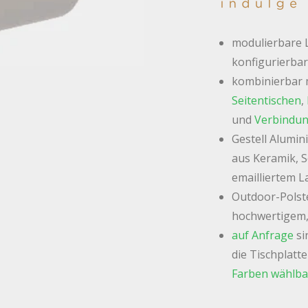
modulierbare 
konfigurierba
kombinierbar m
Seitentischen
,
und
Verbindun
Gestell Alumin
aus Keramik, S
emailliertem La
Outdoor-Polste
hochwertigem,
auf Anfrage
si
die Tischplatt
Farben wählba