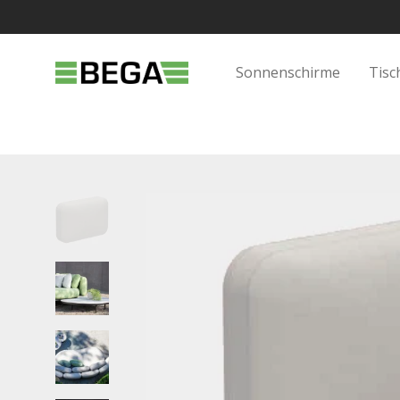
Sonnenschirme
Tisc
Startseite
/
Shop
/
Gartenmöbel
/
Markenwelt
/
Royal B