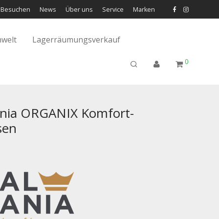
Besuchen
News
Über uns
Service
Marken
welt
Lagerräumungsverkauf
0
ania ORGANIX Komfort-
sen