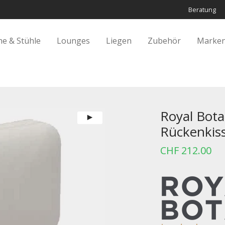
Beratung
he & Stühle
Lounges
Liegen
Zubehör
Marken
otania
/
Organix
/
Royal Botania ORGANIX Komfort-Rückenkissen
Royal Bot
Rückenkis
CHF
212.00