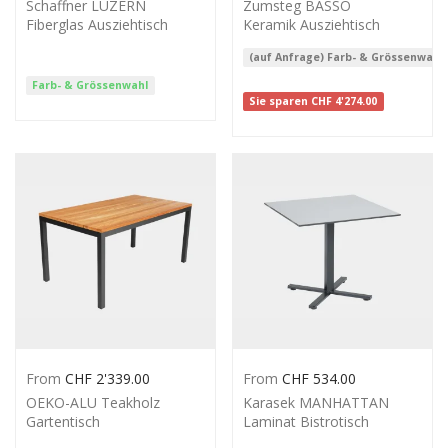
Schaffner LUZERN
Zumsteg BASSO
Fiberglas Ausziehtisch
Keramik Ausziehtisch
(auf Anfrage) Farb- & Grössenwahl
Farb- & Grössenwahl
Sie sparen
CHF
4'274.00
From
CHF
2'339.00
From
CHF
534.00
OEKO-ALU Teakholz
Karasek MANHATTAN
Gartentisch
Laminat Bistrotisch