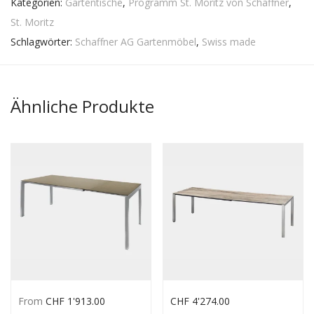
Kategorien:
Gartentische
,
Programm St. Moritz von Schaffner
,
St. Moritz
Schlagwörter:
Schaffner AG Gartenmöbel
,
Swiss made
Ähnliche Produkte
From
CHF
1'913.00
CHF
4'274.00