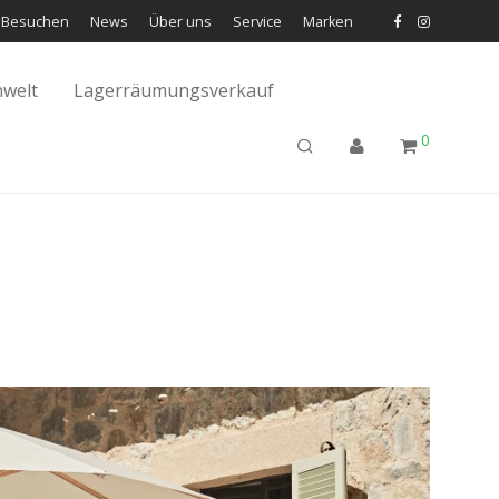
Besuchen
News
Über uns
Service
Marken
welt
Lagerräumungsverkauf
0