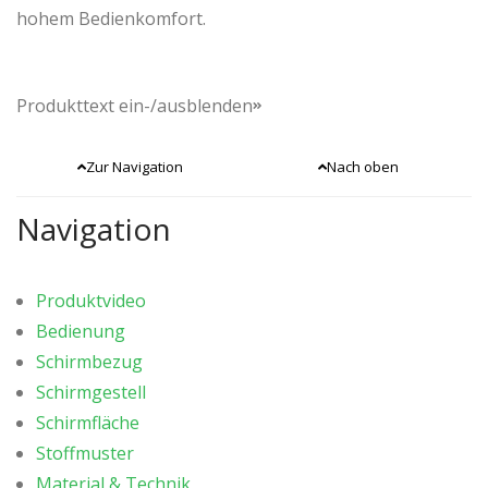
hohem Bedienkomfort.
Produkttext ein-/ausblenden
Mit seinem stabilen
Mast aus Aluminium
und dem
seitlich versetzten Schirmdach ermöglicht der Fortano
Zur Navigation
Nach oben
eine besonders flexible Nutzung der Schattenfläche.
Navigation
Die raffinierte Konstruktion erlaubt eine freie
Möblierung unter dem Schirm, ohne dass der Mast im
Weg steht. Dank der leichtgängigen
Kurbelmechanik
Produktvideo
lässt sich der Schirm mühelos öffnen und schliessen.
Bedienung
Schirmbezug
Mit seiner robusten Konstruktionsweise und flachen
Schirmgestell
Überdachung wurde
Fortano
, wie alle Schirme der F-
Schirmfläche
Linie, speziell für die Verwendung an windexponierten
Stoffmuster
Standorten konzipiert. Mit einer festen
Material & Technik