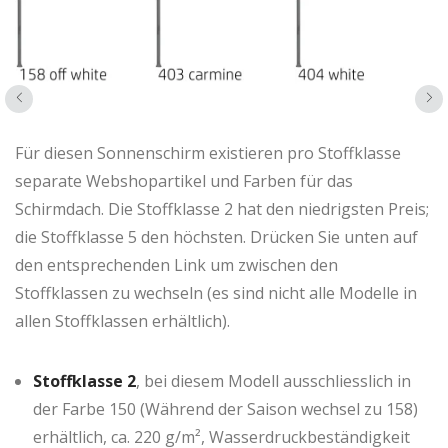
Für diesen Sonnenschirm existieren pro Stoffklasse
separate Webshopartikel und Farben für das
Schirmdach. Die Stoffklasse 2 hat den niedrigsten Preis;
die Stoffklasse 5 den höchsten. Drücken Sie unten auf
den entsprechenden Link um zwischen den
Das Design dieses Sonnenschirms wurde in der Schweiz
Stoffklassen zu wechseln (es sind nicht alle Modelle in
konzipiert. Die Glatz AG ist ein Schweizer
allen Stoffklassen erhältlich).
Familienunternehmen mit über 125-jähriger Tradition
in der Entwicklung, Herstellung und im Vertrieb von
Stoffklasse 2
, bei diesem Modell ausschliesslich in
hochwertigen Sonnenschirmen für den privaten und
der Farbe 150 (Während der Saison wechsel zu 158)
gewerblichen Einsatz.
erhältlich, ca. 220 g/m², Wasserdruckbeständigkeit