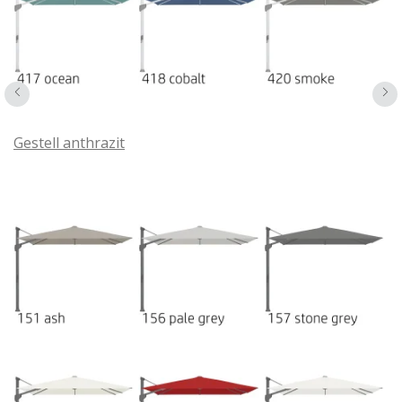
hervorragend für den
professionellen Einsatz
in der
Hotellerie und Gastronomie, aber auch für stilbewusste
Privatkunden.
Wer auf der Suche nach einem langlebigen,
ästhetischen und benutzerfreundlichen Sonnenschirm
Gestell anthrazit
ist, findet im Glatz Fortano eine überzeugende Lösung.
Er verbindet
Schweizer Qualitätsarbeit
mit technischer
Raffinesse und ist eine Investition in dauerhaften
Komfort und stilvollen Sonnenschutz.
Das kompatible Schirmzubehör zum Sonnenschirm
Fortano
in unserem Webshop finden Sie in der
Produktkategorie dieses Modells
, eine komplette
Auflistung des Zubehörs finden Sie in der
Preisliste von
Glatz
. Weitere Informationen zu diesem Schirm finden
Sie auf der
Produktseite dieses Modells auf glatz.ch
.