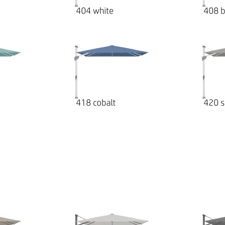
e in der Schweiz konzipiert. Die Glatz AG ist ein Schweize
g, Herstellung und im Vertrieb von hochwertigen Sonnenschi