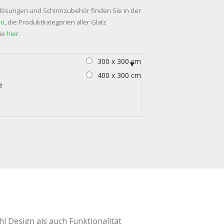
ösungen und Schirmzubehör finden Sie in der
no
, die Produktkategorien aller Glatz
ie
hier.
300 x 300 cm
400 x 300 cm
e
hl Design als auch Funktionalität