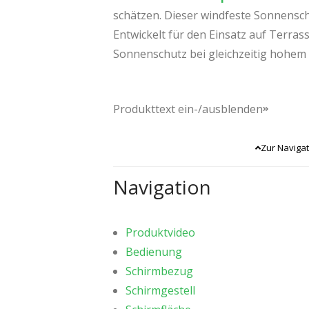
schätzen. Dieser windfeste Sonnensc
Entwickelt für den Einsatz auf Terras
Sonnenschutz bei gleichzeitig hohem
Produkttext ein-/ausblenden
Mit seinem stabilen
Mast aus Alumin
Nutzung der Schattenfläche. Die raff
Zur Navigat
steht. Dank der leichtgängigen
Kurbe
Navigation
Mit seiner robusten Konstruktionsw
Verwendung an windexponierten Stand
Produktvideo
Seitenmastschirm bei Windgeschwindi
Bedienung
ihn zu einem windfesten Begleiter fü
Schirmbezug
Sonnenschirm
mit einem vorteilhafte
Schirmgestell