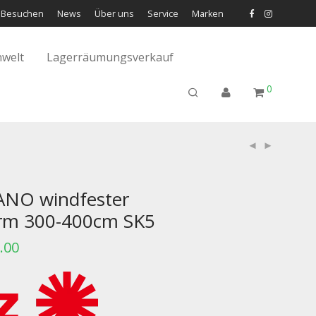
Besuchen
News
Über uns
Service
Marken
welt
Lagerräumungsverkauf
0
5
ANO windfester
irm 300-400cm SK5
.00