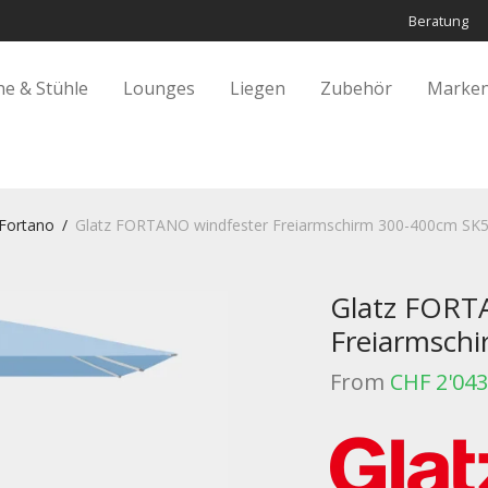
Beratung
he & Stühle
Lounges
Liegen
Zubehör
Marken
Fortano
/
Glatz FORTANO windfester Freiarmschirm 300-400cm SK
Glatz FORT
Freiarmsch
From
CHF
2'043