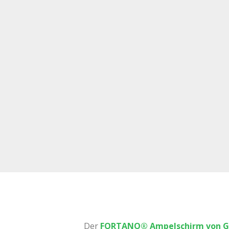
Der
FORTANO® Ampelschirm von G