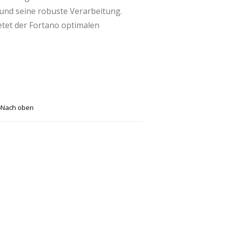
und seine robuste Verarbeitung.
etet der Fortano optimalen
ortano eine besonders flexible
em Schirm, ohne dass der Mast im Weg
Nach oben
en.
me der F-Linie, speziell für die
 es möglich, diesen
 (400x300cm) einzusetzen. Dies macht
Privatpersonen, die einen
grossen