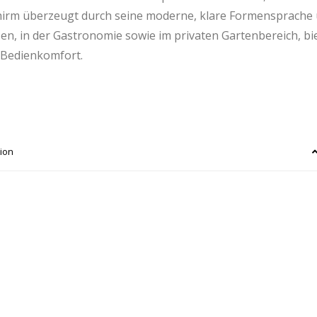
hirm überzeugt durch seine moderne, klare Formensprache 
sen, in der Gastronomie sowie im privaten Gartenbereich, bi
 Bedienkomfort.
ium
und dem seitlich versetzten Schirmdach ermöglicht der F
inierte Konstruktion erlaubt eine freie Möblierung unter d
ion
lmechanik
lässt sich der Schirm mühelos öffnen und schliess
eise und flachen Überdachung wurde
Fortano
, wie alle Schir
orten konzipiert. Mit einer festen Bodenverankerungen ist
gkeiten von bis zu 55 km/h (300×300cm) respektive 45km/h
r Gartenrestaurants, windige Hotelterrassen aber auch für 
n Preis-Leistungs-Verhältnis suchen.